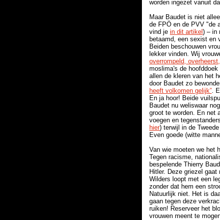
worden ingezet vanuit da
Maar Baudet is niet allee
de FPÖ en de PVV "de av
vind je
in dit artikel
) – in
betaamd, een sexist en 
Beiden beschouwen vrouw
lekker vinden. Wij vrouw
overrompeld, overheerst,
moslima's de hoofddoek af
allen de kleren van het h
door Baudet zo bewond
heeft volkomen gelijk”
. 
En ja hoor! Beide vuilsp
Baudet nu weliswaar nog
groot te worden. En net
voegen en tegenstanders,
hier
) terwijl in de Tweed
Even goede (witte manne
Van wie moeten we het h
Tegen racisme, national
bespelende Thierry Baude
Hitler. Deze griezel gaa
Wilders loopt met een le
zonder dat hem een stro
Natuurlijk niet. Het is 
gaan tegen deze verkrach
ruiken! Reserveer het blo
vrouwen meent te mogen be