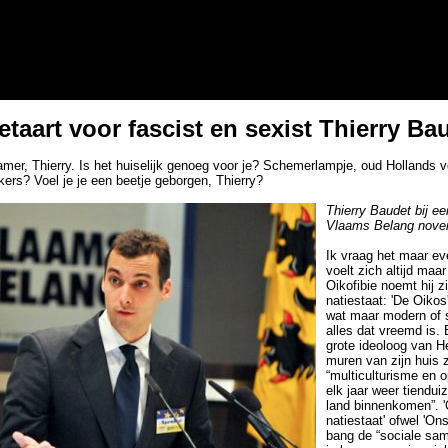
aart voor fascist en sexist Thierry Ba
er, Thierry. Is het huiselijk genoeg voor je? Schemerlampje, oud Hollands v
ers? Voel je je een beetje geborgen, Thierry?
Thierry Baudet bij e
Vlaams Belang nove
Ik vraag het maar ev
voelt zich altijd maa
Oikofibie noemt hij zij
natiestaat: 'De Oikos'
wat maar modern of su
alles dat vreemd is. 
grote ideoloog van H
muren van zijn huis z
“multiculturisme en 
elk jaar weer tiendu
land binnenkomen”. '
natiestaat' ofwel 'Ons
bang de “sociale sam