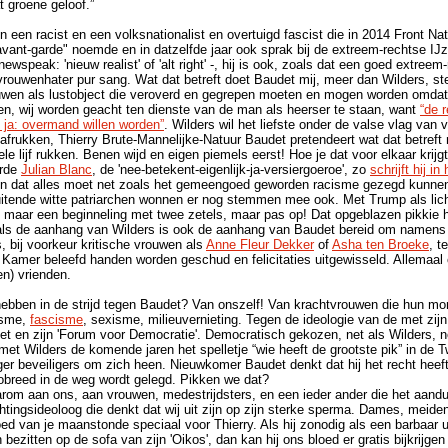
t groene geloof.”
n een racist en een volksnationalist en overtuigd fascist die in 2014 Front N
ant-garde" noemde en in datzelfde jaar ook sprak bij de extreem-rechtse IJ
 newspeak: 'nieuw realist' of 'alt right' -, hij is ook, zoals dat een goed extreem
vrouwenhater pur sang. Wat dat betreft doet Baudet mij, meer dan Wilders, s
en als lustobject die veroverd en gegrepen moeten en mogen worden omdat 
en, wij worden geacht ten dienste van de man als heerser te staan, want
“de r
 ja: overmand willen worden”
. Wilders wil het liefste onder de valse vlag va
rukken, Thierry Brute-Mannelijke-Natuur Baudet pretendeert wat dat betreft nie
ele lijf rukken. Benen wijd en eigen piemels eerst! Hoe je dat voor elkaar krijg
erde
Julian Blanc
, de 'nee-betekent-eigenlijk-ja-versiergoeroe', zo
schrijft hij in
En dat alles moet net zoals het gemeengoed geworden racisme gezegd kunne
uitende witte patriarchen wonnen er nog stemmen mee ook. Met Trump als lic
 maar een beginneling met twee zetels, maar pas op! Dat opgeblazen pikkie h
 als de aanhang van Wilders is ook de aanhang van Baudet bereid om namens
 bij voorkeur kritische vrouwen als
Anne Fleur Dekker
of
Asha ten Broeke
, t
e Kamer beleefd handen worden geschud en felicitaties uitgewisseld. Allemaal 
n) vrienden.
ebben in de strijd tegen Baudet? Van onszelf! Van krachtvrouwen die hun m
isme,
fascisme
, sexisme, milieuvernieting. Tegen de ideologie van de met zi
t en zijn 'Forum voor Democratie'. Democratisch gekozen, net als Wilders, n
t met Wilders de komende jaren het spelletje “wie heeft de grootste pik” in d
ger beveiligers om zich heen. Nieuwkomer Baudet denkt dat hij het recht heeft 
obreed in de weg wordt gelegd. Pikken we dat?
daarom aan ons, aan vrouwen, medestrijdsters, en een ieder ander die het aandu
tingsideoloog die denkt dat wij uit zijn op zijn sterke sperma. Dames, meide
ed van je maanstonde speciaal voor Thierry. Als hij zonodig als een barbaar ui
zitten op de sofa van zijn 'Oikos', dan kan hij ons bloed er gratis bijkrijgen