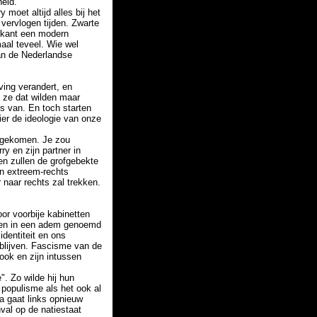
heid.
y moet altijd alles bij het
 vervlogen tijden. Zwarte
erkant een modern
aal teveel. Wie wel
an de Nederlandse
ving verandert, en
t ze dat wilden maar
s van. En toch starten
ier de ideologie van onze
r gekomen. Je zou
y en zijn partner in
en zullen de grofgebekte
en extreem-rechts
naar rechts zal trekken.
or voorbije kabinetten
rden in een adem genoemd
identiteit en ons
 blijven. Fascisme van de
ook en zijn intussen
. Zo wilde hij hun
 populisme als het ook al
a gaat links opnieuw
val op de natiestaat