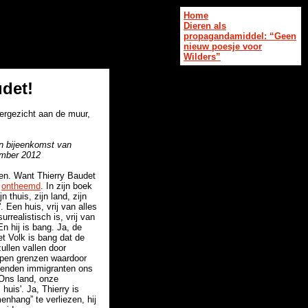
Home
Dieren als
propagandamiddel: “Geen
nieuw poesje voor
Wilders”
udet!
ergezicht aan de muur,
en bijeenkomst van
mber 2012
en. Want Thierry Baudet
r
ontheemd
. In zijn boek
n thuis, zijn land, zijn
. Een huis, vrij van alles
rrealistisch is, vrij van
En hij is bang. Ja, de
et Volk is bang dat de
ullen vallen door
open grenzen waardoor
izenden immigranten ons
Ons land, onze
 huis'. Ja, Thierry is
enhang” te verliezen, hij