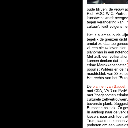
oude blijven: de vrouw a
Piet. VOC. WIC. Portret
kunstwerk wordt neergeze
tegen verandering kan, 
cultuur”, leidt volgens h
Het is allemaal oude wij
tegelijk de grenzen dich
omdat ze daartoe genoodz
zij een nieuw leven hier.
pianoman in een notendo
Met zulk een volksnatio
kunnen denken dat het te
crime Marokkanenhater
populist Wilders en de f
machtsblok van 22 zetels
Het rechts van het “Euro
De
plannen van Baudet
i
met CDA, VVD en PvdA is
met “toegenomen criminali
culturele zelfvertrouwen
bovenste plank. Sugges
Europese politiek. Zo gev
In aanloop naar de verki
kiezers naar zich toe tr
Trumpiaans ontkennen va
proberen om een wereldst