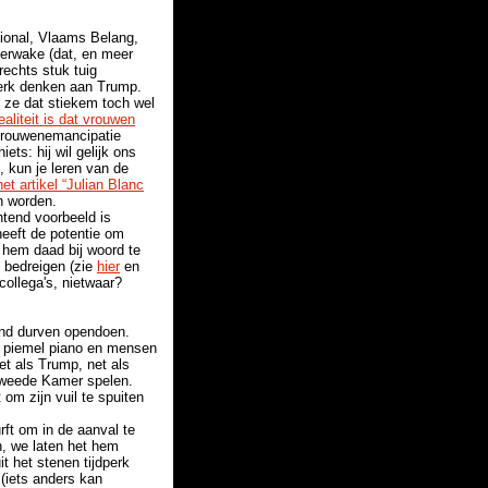
ational, Vlaams Belang,
zerwake (dat, en meer
-rechts stuk tuig
terk denken aan Trump.
ze dat stiekem toch wel
ealiteit is dat vrouwen
n vrouwenemancipatie
ts: hij wil gelijk ons
t, kun je leren van de
 het artikel “Julian Blanc
n worden.
htend voorbeeld is
eeft de potentie om
 hem daad bij woord te
e bedreigen (zie
hier
en
collega's, nietwaar?
ond durven opendoen.
jn piemel piano en mensen
et als Trump, net als
e Tweede Kamer spelen.
om zijn vuil te spuiten
rft om in de aanval te
n, we laten het hem
t het stenen tijdperk
 (iets anders kan