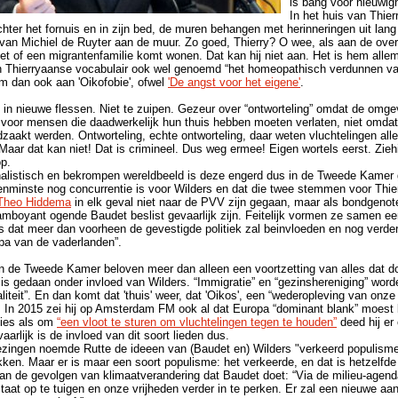
is bang voor nieuwig
In het huis van Thierr
chter het fornuis en in zijn bed, de muren behangen met herinneringen uit lang
 van Michiel de Ruyter aan de muur. Zo goed, Thierry? O wee, als aan de ov
t of een migrantenfamilie komt wonen. Dat kan hij niet aan. Het is hem allem
in Thierryaanse vocabulair ook wel genoemd “het homeopathisch verdunnen v
em dan ook aan 'Oikofobie', ofwel
'De angst voor het eigene'
.
n in nieuwe flessen. Niet te zuipen. Gezeur over “ontworteling” omdat de omge
t voor mensen die daadwerkelijk hun thuis hebben moeten verlaten, niet omda
aakt werden. Ontworteling, echte ontworteling, daar weten vluchtelingen alle
 Maar dat kan niet! Dat is crimineel. Dus weg ermee! Eigen wortels eerst. Zieh
p.
nalistisch en bekrompen wereldbeeld is deze engerd dus in de Tweede Kame
nminste nog concurrentie is voor Wilders en dat die twee stemmen voor Thierr
Theo Hiddema
in elk geval niet naar de PVV zijn gegaan, maar als bondgenot
lamboyant ogende Baudet beslist gevaarlijk zijn. Feitelijk vormen ze samen e
 dat meer dan voorheen de gevestigde politiek zal beinvloeden en nog verder 
pa van de vaderlanden”.
n de Tweede Kamer beloven meer dan alleen een voortzetting van alles dat do
 gedaan onder invloed van Wilders. “Immigratie” en “gezinshereniging” wo
teit”. En dan komt dat 'thuis' weer, dat 'Oikos', een “wederopleving van onze 
”. In 2015 zei hij op Amsterdam FM ook al dat Europa “dominant blank” moest
ties als om
“een vloot te sturen om vluchtelingen tegen te houden”
deed hij er 
aarlijk is de invloed van dit soort lieden dus.
ezingen noemde Rutte de ideeen van (Baudet en) Wilders "verkeerd populisme"
ekken. Maar er is maar een soort populisme: het verkeerde, en dat is hetzelfde
n de gevolgen van klimaatverandering dat Baudet doet: “Via de milieu-agend
aat op te tuigen en onze vrijheden verder in te perken. Er zal een nieuwe aan