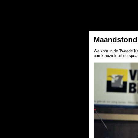
Maandstondet
Welkom in de Tweede Kam
barokmuziek uit de speak